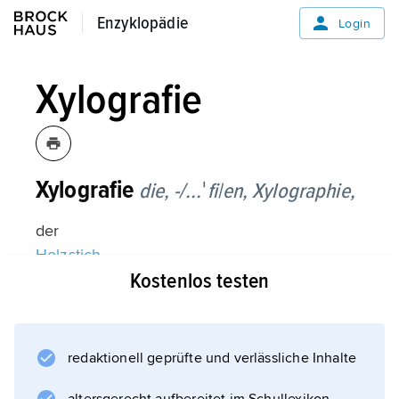
Enzyklopädie
Enzyklopädie
Login
Xylografie
Xylografie
die, -/...ˈfi|en,
Xylographie,
der
Holzstich
Kostenlos testen
.
redaktionell geprüfte und verlässliche Inhalte
Informationen zum Artikel