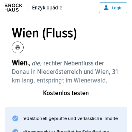
Enzyklopädie
Enzyklopädie
Login
Wien (Fluss)
Wien,
die,
rechter Nebenfluss der
Donau in Niederösterreich und Wien, 31
km lang, entspringt im Wienerwald,
mündet im Wiener Stadtzentrum in den
Kostenlos testen
Donaukanal.
Weitere Medien
redaktionell geprüfte und verlässliche Inhalte