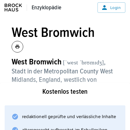
Enzyklopädie
Enzyklopädie
Login
West Bromwich
West Bromwich
,
[ˈwest ˈbrʊmɪdʒ]
Stadt in der Metropolitan County West
Midlands, England, westlich von
Birmingham, 140 000 Einwohner;
Kostenlos testen
Oak House Museum; Metall-, chemische
Industrie.
redaktionell geprüfte und verlässliche Inhalte