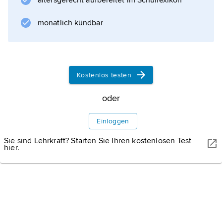
altersgerecht aufbereitet im Schullexikon
hohe
Einblättrige Weichstendel
monatlich kündbar
(Malaxis monophyllos) mit gelblich grünen
Blüten, kommt in Bruchwäldern und
Kostenlos testen
Informationen zum Artikel
oder
Einloggen
Sie sind Lehrkraft? Starten Sie Ihren kostenlosen Test
hier.