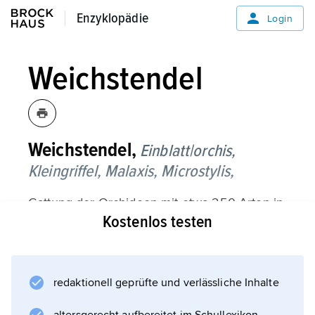
Enzyklopädie
Enzyklopädie
Login
Weichstendel
Weichstendel,
Einblatt|orchis,
Kleingriffel,
Malaxis,
Microstylis,
Gattung der Orchideen mit etwa 250 Arten in
Kostenlos testen
den gemäßigten Gebieten der Nordhalbkugel
und in den Tropen; Erdorchideen mit
bisweilen bunten Blättern und kleinen Blüten
in vielblütigen Trauben. Die einzige
redaktionell geprüfte und verlässliche Inhalte
einheimische Art, der geschützte 8–30 cm