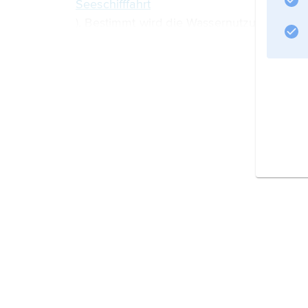
Seeschifffahrt
). Bestimmt wird die Wassernutzung vom W
Wasserdargebot der 
Wasserbedarf
Grundversorgung mit
Wassermangel im Kont
Probleme
Wasserbewirtschaftu