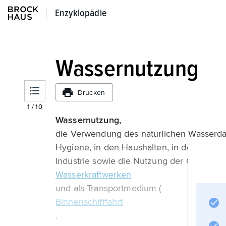
Enzyklopädie
Enzyklopädie
Wassernutzung
Drucken
1
/
10
Wassernutzung,
die Verwendung des natürlichen Wasserda
Hygiene, in den Haushalten, in den Produ
Industrie sowie die Nutzung der Gewässer
Wasserkraftwerken
und als Transportmedium (
Binnenschifffahrt
,