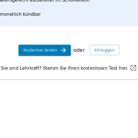
altersgerecht aufbereitet im Schullexikon
asserbedarf, der Wasserqualität, der Menge des
monatlich kündbar
Erde
oder
Kostenlos testen
Einloggen
 Wasser
Sie sind Lehrkraft? Starten Sie Ihren kostenlosen Test hier.
ext anderer globaler
ng