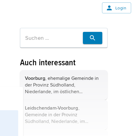
Login
Auch interessant
Voorburg
, ehemalige Gemeinde in
der Provinz Südholland,
Niederlande, im östlichen
Vorortbereich von Den Haag, 39
700 Einwohner; statistisches
Leidschendam-Voorburg
,
Zentralamt; Huygens-Museum;
Gemeinde in der Provinz
petrochemische Industrie, Bau von
Südholland, Niederlande, im
...
nordöstlichen Vorortbereich von
Den Haag, 74 100 Einwohner; im