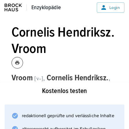
Enzyklopädie
Enzyklopädie
Login
Cornelis Hendriksz.
Vroom
Vroom
Cornelis Hendriksz.
,
,
[v-]
niederländischer Maler, * Haarlem um
Kostenlos testen
1591, begraben ebenda 16. 9. 1661,
Sohn von
Hendrik Cornelisz. Vroom
redaktionell geprüfte und verlässliche Inhalte
; schuf, von