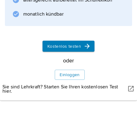
altersgerecht aufbereitet im Schullexikon
rund 50 km lange, halbringartige
monatlich kündbar
Informationen zum Artikel
Kostenlos testen
oder
Einloggen
Sie sind Lehrkraft? Starten Sie Ihren kostenlosen Test
hier.