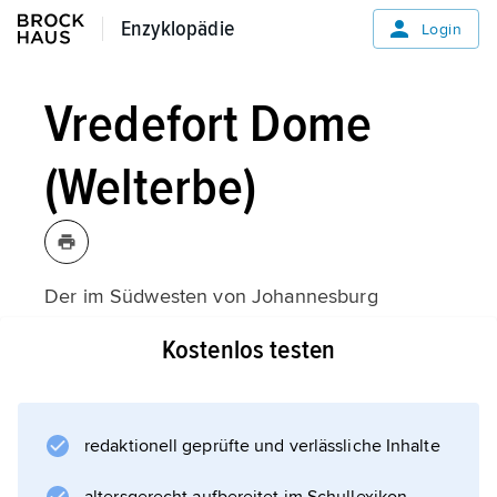
Enzyklopädie
Enzyklopädie
Login
Vredefort Dome
(Welterbe)
Der im Südwesten von Johannesburg
liegende Vredefort-Ring (Vredefort Dome) ist
Kostenlos testen
der größte und älteste Meteoritenkrater der
Erde. Er entstand vor 2 Mrd. Jahren durch
den Einschlag eines Meteoriten mit einem
Durchmesser von 10 km. Der Radius des
redaktionell geprüfte und verlässliche Inhalte
Kraters beträgt 190 km. Sichtbar ist heute eine