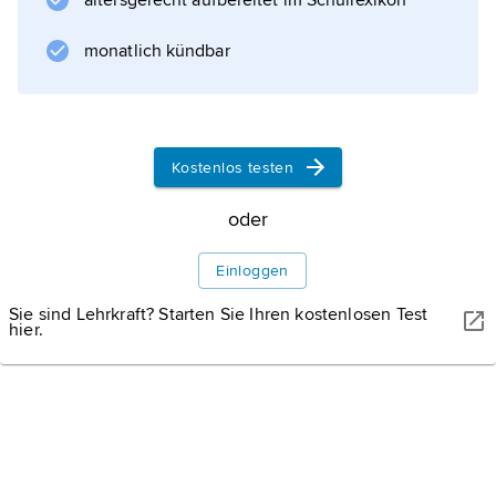
)
altersgerecht aufbereitet im Schullexikon
monatlich kündbar
Informationen zum Artikel
Kostenlos testen
oder
Einloggen
Sie sind Lehrkraft? Starten Sie Ihren kostenlosen Test
hier.