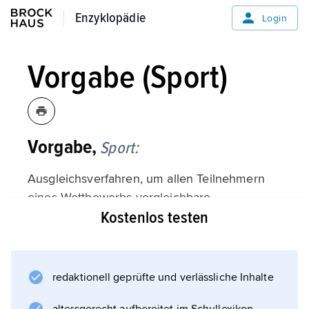
Enzyklopädie
Enzyklopädie
Login
Vorgabe (Sport)
Vorgabe,
Sport:
Ausgleichsverfahren, um allen Teilnehmern
eines Wettbewerbs vergleichbare
Kostenlos testen
Gewinnaussichten zu geben. Je nach Sportart
handelt es sich um Raum-, Zeit-, Gewichts-
oder Punktevorgabe, die der Schwächere
erhält. (
redaktionell geprüfte und verlässliche Inhalte
Handikap