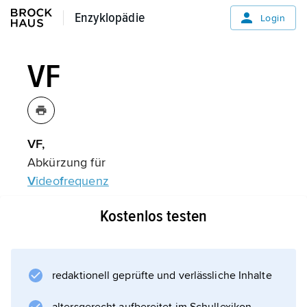
Enzyklopädie
Enzyklopädie
Login
VF
VF,
Abkürzung für
V
ideo
f
requenz
.
Kostenlos testen
Informationen zum Artikel
redaktionell geprüfte und verlässliche Inhalte