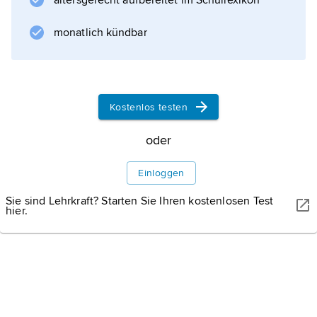
altersgerecht aufbereitet im Schullexikon
die Geldmenge bei zunächst unverändertem
Preisniveau zu, so steigt der
monatlich kündbar
Realkassenbestand, was eine Ausweitung der
Konsumausgaben hervorruft. Soweit dies bei
Vollauslastung der Angebotskapazitäten eine
Übernachfrage und Preissteigerungen
Kostenlos testen
verursacht, sinkt die Realkasse
oder
Einloggen
Informationen zum Artikel
Sie sind Lehrkraft? Starten Sie Ihren kostenlosen Test
hier.