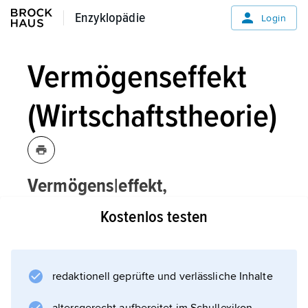
Enzyklopädie
Enzyklopädie
Login
Vermögenseffekt
(Wirtschaftstheorie)
Vermögens|effekt,
Wirtschaftstheorie:
Kostenlos testen
der Einfluss des realen Vermögens
(insbesondere des Realwertes der
vorhandenen Geldbestände) v. a. auf die
redaktionell geprüfte und verlässliche Inhalte
Konsumausgaben der Bevölkerung. Nimmt