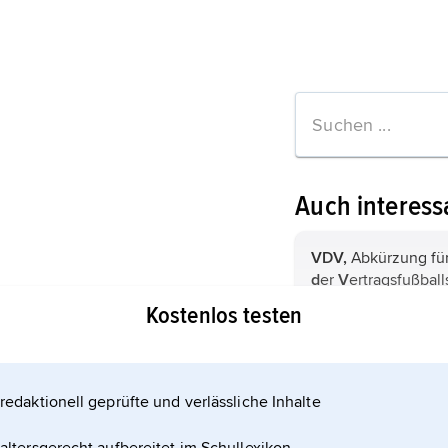
Auch interess
VDV,
Abkürzung fü
d
er
V
ertragsfußball
ockpit e. V.
Kostenlos testen
e. V.,
Abkürzung fü
V
erein
.
tionen zum Artikel
redaktionell geprüfte und verlässliche Inhalte
EWIV,
Abkürzung f
W
irtschaftliche