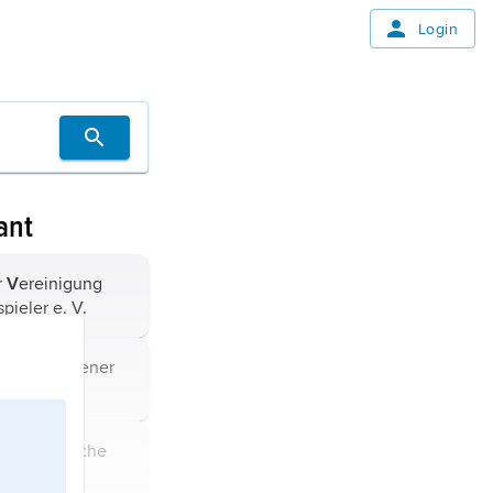
Login
ant
r
V
ereinigung
spieler
e. V.
r
e
ingetragener
ür
E
uropäische