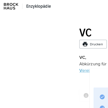
Enzyklopädie
Enzyklopädie
VC
Drucken
VC,
Abkürzung für
V
ereinigung
C
Informa