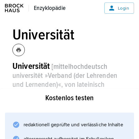
Enzyklopädie
Enzyklopädie
Login
Universität
Universität
[mittelhochdeutsch
universitēt »Verband (der Lehrenden
und Lernenden)«, von lateinisch
universitas »(gesellschaftliche)
Kostenlos testen
Gesamtheit«, »Kollegium«]
die, -/-en,
traditionelle, weltweit verbreitete Form der
wissenschaftlichen Hochschule mit dem
redaktionell geprüfte und verlässliche Inhalte
Recht, akademische Titel zu verleihen.