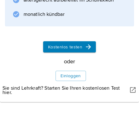
altersgerecht aufbereitet im Schullexikon
Werke
monatlich kündbar
Informationen zum Artikel
Kostenlos testen
oder
Einloggen
Sie sind Lehrkraft? Starten Sie Ihren kostenlosen Test
hier.