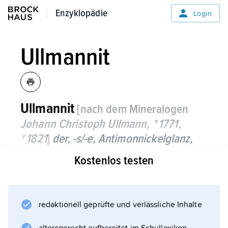
Enzyklopädie
Enzyklopädie
Login
Ullmannit
Ullmannit
[nach dem Mineralogen
Johann Christoph Ullmann, * 1771,
† 1821
]
der, -s/-e,
Antimonnickelglanz,
Kostenlos testen
silberweißes bis stahlgraues, metallisch
glänzendes, kubisches Mineral der
chemischen Zusammensetzung NiSbS; Härte
nach
redaktionell geprüfte und verlässliche Inhalte
Mohs