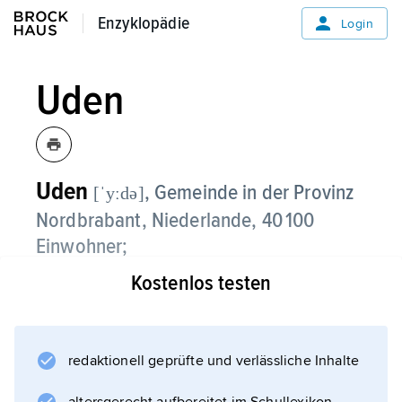
Enzyklopädie
Enzyklopädie
Login
Uden
Uden
, Gemeinde in der Provinz
[ˈyːdə]
Nordbrabant, Niederlande, 40 100
Einwohner;
Kostenlos testen
Museum für religiöse Kunst; Elektro-,
Maschinen-, Nahrungs- und
Futtermittelindustrie, Fahrzeugbau.
redaktionell geprüfte und verlässliche Inhalte