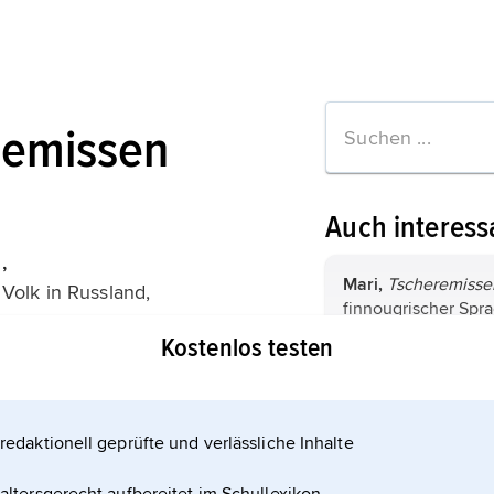
remissen
Auch interess
,
Mari,
Tscheremisse
 Volk in Russland,
finnougrischer Spra
Russischen Föderat
Kostenlos testen
% in der Republik Ma
den Republiken Tat
finnougrische Spr
Tschuwaschien und
ugrische Sprachen,
sowie in den ...
Sprachen.
Die finn
redaktionell geprüfte und verlässliche Inhalte
tionen zum Artikel
Sprachen bilden m
Samojedischen die 