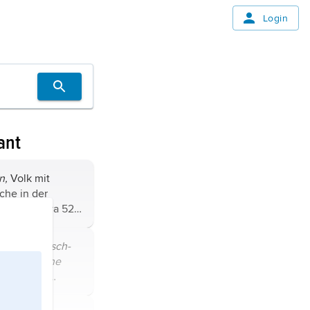
Login
ant
n,
Volk mit
che in der
ion, zu etwa 52
ri El, sonst in
arstan,
achen,
finnisch-
 Baschkortostan
finnugrische
ougrischen
it dem
uralische