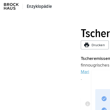
Enzyklopädie
Enzyklopädie
Tsche
Drucken
Tscheremissen
finnougrisches
Mari
.
Informa