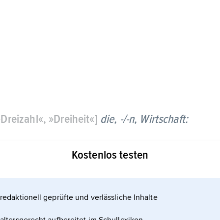
»Dreizahl«, »Dreiheit«]
die, -/-n,
Wirtschaft:
ten Wirtschaftsregionen der Erde: Nordamerika,
Kostenlos testen
e Japan zusammen mit den asiatischen
redaktionell geprüfte und verlässliche Inhalte