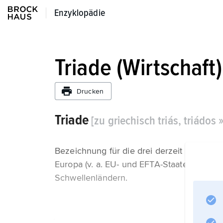
Enzyklopädie
Enzyklopädie
Triade (Wirtschaft)
Drucken
Triade
[zu griechisch triás, triádos 
Bezeichnung für die drei derzeit wichtigs
Europa (v. a. EU- und EFTA-Staaten) sowi
Schwellenländern.