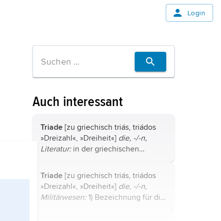
Login
Auch interessant
Triade
[zu griechisch triás, triádos
»Dreizahl«, »Dreiheit«]
die, -/-n,
Literatur:
in der griechischen
Dichtung eine Einheit von drei
Strophen, von denen die beiden
Triade
[zu griechisch triás, triádos
ersten (Strophe und Antistrophe) das
»Dreizahl«, »Dreiheit«]
die, -/-n,
...
Militärwesen:
1) Bezeichnung für die
drei Trägersystemarten strategischer
Kernwaffen: landgestützte