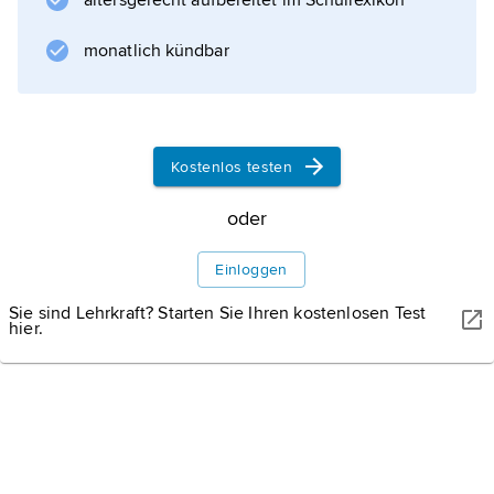
altersgerecht aufbereitet im Schullexikon
werden im Rahmen neuer Sanitärkonzepte
eingesetzt, um eine gezielte Behandlung von
monatlich kündbar
Gelbwasser zu ermöglichen. Auch ohne
weitere Gelbwassernutzung können 20 bis
30
Kostenlos testen
oder
Informationen zum Artikel
Einloggen
Sie sind Lehrkraft? Starten Sie Ihren kostenlosen Test
hier.