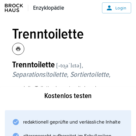
Enzyklopädie
Enzyklopädie
Login
Trenntoilette
Trenntoilette
[-to̭aˈlεtə],
Separations|toilette,
Sortiertoilette,
spezielle Toilettenbauart, mit der eine
Kostenlos testen
getrennte Erfassung von Gelbwasser (Urin)
möglich ist. Neben vielen historischen
Modellen sind die Trenntoiletten seit den
1990er-Jahren besonders in Schweden
redaktionell geprüfte und verlässliche Inhalte
wiederentdeckt worden. Trenntoiletten