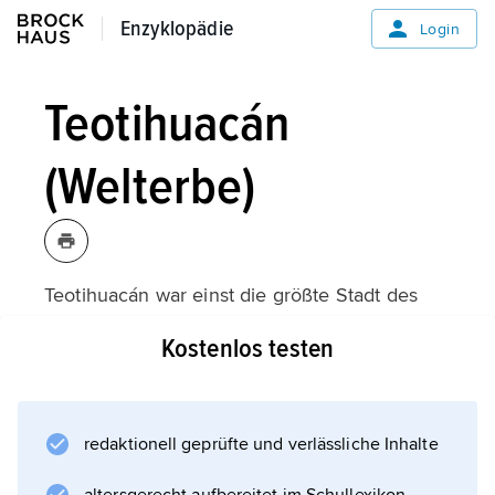
Enzyklopädie
Enzyklopädie
Login
Teotihuacán
(Welterbe)
Teotihuacán war einst die größte Stadt des
amerikanischen Kontinents und ist bis heu­te
Kostenlos testen
eine der rätselhaftesten. Als die Azteken die
Stadt im 14. Jahrhundert entdeckten, war sie
seit mehr als 700 Jahren verlassen. Zu ihrer
Blütezeit um 300 n. Chr. lebten über 150 000
redaktionell geprüfte und verlässliche Inhalte
Einwohner auf einer Fläche von rund