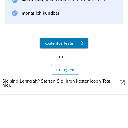
altersgerecht aufbereitet im Schullexikon
Stadt der Götter
monatlich kündbar
Informationen zum Artikel
Kostenlos testen
oder
Einloggen
Sie sind Lehrkraft? Starten Sie Ihren kostenlosen Test
hier.