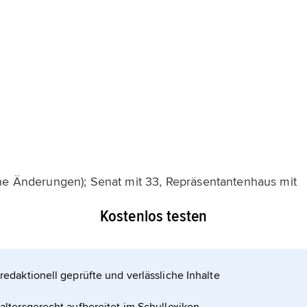
che Änderungen); Senat mit 33, Repräsentantenhaus mit
essee mit 2 Senatoren und 9 Abgeordneten vertreten.
Kostenlos testen
redaktionell geprüfte und verlässliche Inhalte