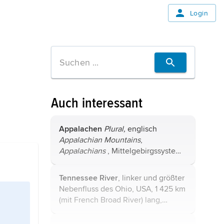
Login
Auch interessant
Appalachen
Plural,
englisch
Appalachian Mountains
,
Appalachians
, Mittelgebirgssystem,
das sich an der Ostseite
Nordamerikas erstreckt, von der
Tennessee River
, linker und größter
Insel Neufundland (Kanada) bis ins
Nebenfluss des
Ohio
, USA, 1 425 km
nördliche Alabama (USA), ...
(mit French Broad River) lang,
entsteht im Großen Appalachental
durch Zusammenfluss von French