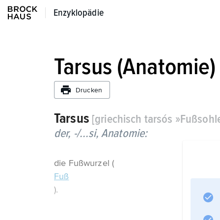
Enzyklopädie
Enzyklopädie
Tarsus (Anatomie)
Drucken
Tarsus
[griechisch tarsós »Fußsohle
der, -/...si,
Anatomie:
die Fußwurzel (
Fuß
).