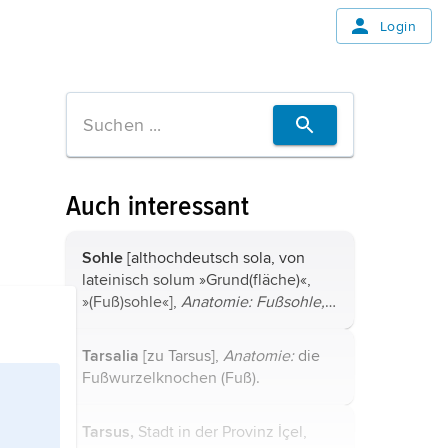
Login
Auch interessant
Sohle
[althochdeutsch sola, von
lateinisch solum »Grund(fläche)«,
»(Fuß)sohle«],
Anatomie: Fußsohle,
Planta pedis,
die Unterseite des
Fußes, an der die durch stärkere
Tarsalia
[zu Tarsus],
Anatomie:
die
Hornhaut geschützten Fußballen
Fußwurzelknochen (
Fuß
).
liegen, ...
Tarsus,
Stadt in der Provinz İçel,