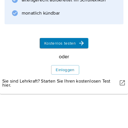
altersgerecht aufbereitet im Schullexikon
ist Tamburello heute auch in anderen
europäischen Ländern, in Südamerika und
monatlich kündbar
besonders
Kostenlos testen
Informationen zum Artikel
oder
Einloggen
Sie sind Lehrkraft? Starten Sie Ihren kostenlosen Test
hier.