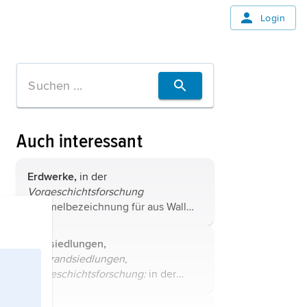
Login
Auch interessant
Erdwerke,
in der
Vorgeschichtsforschung
Sammelbezeichnung für aus Wall
und Graben bestehende, meist aus
der mittleren Jungsteinzeit (4.
Ufersiedlungen,
Jahrtausend v. Chr.) stammende
Ufer|randsiedlungen,
Anlagen, die teils als
Befestigungen
,
Vorgeschichtsforschung:
in der
...
wissenschaftlichen Literatur häufig
verwendete Bezeichnung für die