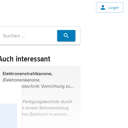
Login
Auch interessant
Elektronenstrahlkanone,
Elektronenkanone
,
Fertigungstechnik:
Vorrichtung zum
Erzeugen eines auf wenige
Zehntelmillimeter Durchmesser
Bohrung,
Fertigungstechnik:
durch
gebündelten Elektronenstrahls,
Bohren
mit einem Bohrwerkzeug
dessen beim Auftreffen auf ein
hergestelltes Bohrloch in einem
Werkstück ...
Werkstoff. Bohrungen nehmen z. B.
Schrauben, Niete, Zapfen auf, oder