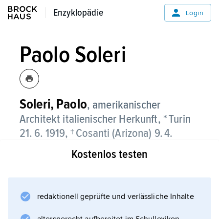
Enzyklopädie
Enzyklopädie
Login
Paolo Soleri
Soleri,
Paolo
, amerikanischer
Architekt italienischer Herkunft, * Turin
21. 6. 1919, † Cosanti (Arizona) 9. 4.
2013;
Kostenlos testen
nach Ausbildung in Grenoble und an der
Turiner »Accademia Albertine« (1935–39)
studierte er 1941–46 am Turiner
redaktionell geprüfte und verlässliche Inhalte
»Polytechnico« und war 1947–48 Schüler von