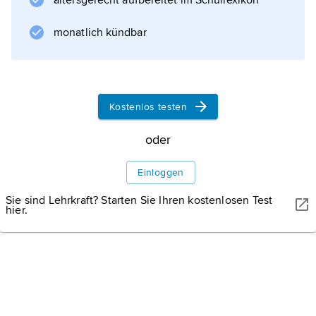
altersgerecht aufbereitet im Schullexikon
F. L. Wright
in den USA. 1956 zog Soleri mit seiner
monatlich kündbar
Familie nach Scottsdale (Arizona). Er
errichtete nur wenige Bauten, u. a. das
»Desert House« im Cave Creek, Arizona (1951,
Kostenlos testen
oder
Informationen zum Artikel
Einloggen
Sie sind Lehrkraft? Starten Sie Ihren kostenlosen Test
hier.