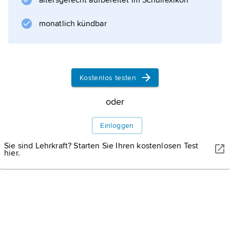
altersgerecht aufbereitet im Schullexikon
SMH Schweizerische Gesellschaft für
monatlich kündbar
Mikro|elektronik und Uhrenindustrie AG,
seit 1998
Swatch Group Ltd.
Kostenlos testen
oder
Informationen zum Artikel
Einloggen
Sie sind Lehrkraft? Starten Sie Ihren kostenlosen Test
hier.