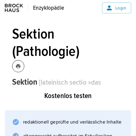
Enzyklopädie
Enzyklopädie
Login
Sektion
(Pathologie)
Sektion
[lateinisch sectio »das
Schneiden«, »Abschnitt«]
die, -/-en,
Kostenlos testen
Pathologie:
Autopsie,
Obduktion,
Nekropsie,
Öffnung einer Leiche zur Krankheits- und
redaktionell geprüfte und verlässliche Inhalte
Todesursachendiagnostik, die in