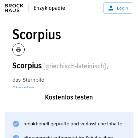
Enzyklopädie
Enzyklopädie
Login
Scorpius
Scorpius
[griechisch-lateinisch]
,
das Sternbild
Skorpion
Kostenlos testen
.
redaktionell geprüfte und verlässliche Inhalte
Informationen zum Artikel