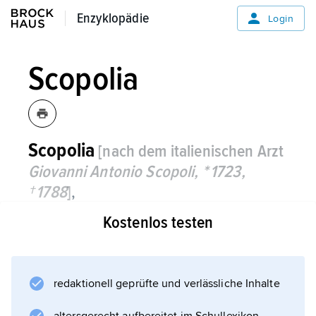
Enzyklopädie
Enzyklopädie
Login
Scopolia
Scopolia
[nach dem italienischen Arzt
Giovanni Antonio Scopoli, * 1723,
† 1788
]
,
Kostenlos testen
die Pflanzengattung
Tollkraut
.
redaktionell geprüfte und verlässliche Inhalte