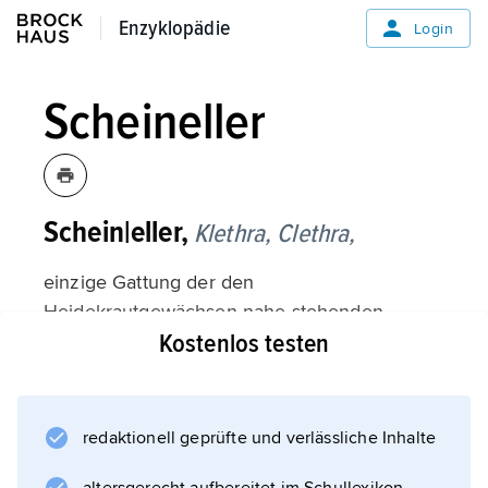
Enzyklopädie
Enzyklopädie
Login
Scheineller
Schein|eller,
Klethra,
Clethra,
einzige Gattung der den
Heidekrautgewächsen nahe stehenden
Kostenlos testen
Familie der
Scheinellergewächse
(Clethraceae) mit etwa 60 Arten in den Tropen
und Subtropen; sommergrüne oder (in den
redaktionell geprüfte und verlässliche Inhalte
Tropen überwiegend) immergrüne Bäume