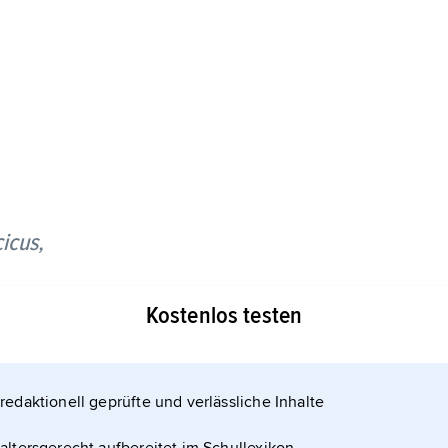
icus,
Kostenlos testen
es und in Westasien beheimatet ist, aber auch in
de.
redaktionell geprüfte und verlässliche Inhalte