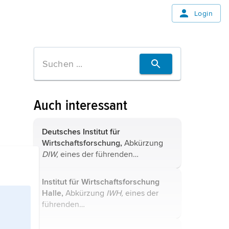
Login
Auch interessant
Deutsches Institut für
Wirtschaftsforschung,
Abkürzung
DIW,
eines der führenden
wirtschaftswissenschaftlichen
Forschungsinstitute
; gegründet 1925
Institut für Wirtschaftsforschung
als
Institut für Konjunkturforschung
Halle,
Abkürzung
IWH,
eines der
(IFK);
Sitz: Berlin. ...
führenden
wirtschaftswissenschaftlichen
Forschungsinstitute in Deutschland;