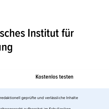
sches Institut für
ung
ut für Wirtschaftsforschung,
Abkürzung
Kostenlos testen
ftlichen Forschungsinstitute in Deutschland,
redaktionell geprüfte und verlässliche Inhalte
Instituts für Konjunkturforschung (seit 1941
 in Berlin; seit 1943 rechtlich selbstständig als