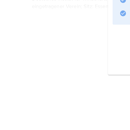
eingetragener Verein; Sitz: Essen. 2016 w
für Wirtschaftsforschung« beschlossen.
Informationen zum Artikel