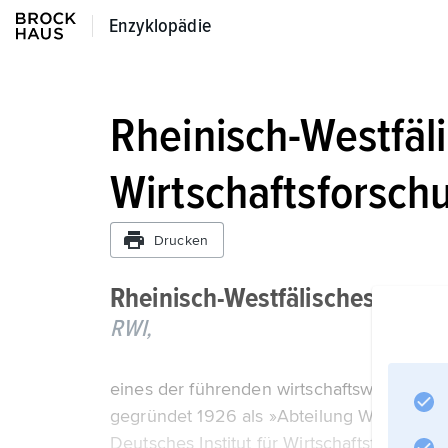
Enzyklopädie
Enzyklopädie
Rheinisch-Westfäli
Wirtschaftsforsch
Drucken
Rheinisch-Westfälisches Instit
RWI,
eines der führenden wirtschaftswissenscha
gegründet 1926 als »Abteilung Westen« des 
Deutsches Institut für Wirtschaftsforschung)