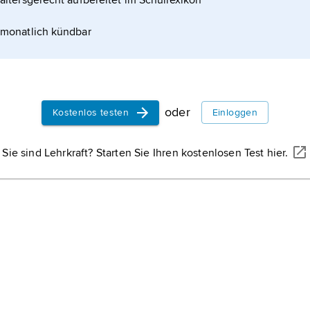
altersgerecht aufbereitet im Schullexikon
urde die Umbenennung in »RWI – Leibniz-Institut
monatlich kündbar
oder
Kostenlos testen
Einloggen
Sie sind Lehrkraft? Starten Sie Ihren kostenlosen Test hier.