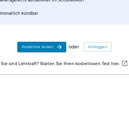
altersgerecht aufbereitet im Schullexikon
ng um.
monatlich kündbar
oder
Kostenlos testen
Einloggen
Sie sind Lehrkraft? Starten Sie Ihren kostenlosen Test hier.