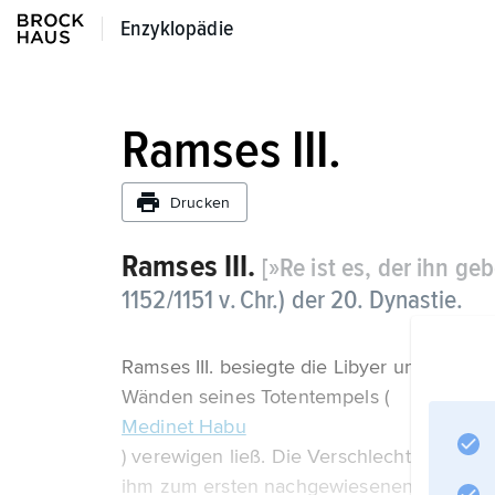
Enzyklopädie
Enzyklopädie
Ramses III.
Drucken
Ramses III.
[»Re ist es, der ihn ge
1152/1151 v. Chr.) der 20. Dynastie.
Ramses III. besiegte die Libyer und die Se
Wänden seines Totentempels (
Medinet Habu
) verewigen ließ. Die Verschlechterung der
ihm zum ersten nachgewiesenen »Streik« d