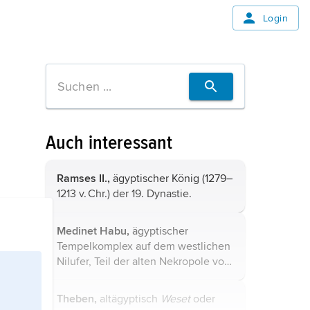
Login
Auch interessant
Ramses II.,
ägyptischer König (1279–
1213 v. Chr.) der 19. Dynastie.
Medinet Habu,
ägyptischer
Tempelkomplex auf dem westlichen
Nilufer, Teil der alten
Nekropole
von
Theben
. Neben einem kleinen, von
Thutmosis III.
errichteten Tempel mit
Theben,
altägyptisch
Weset
oder
Umgang, der als Begräbnisplatz der