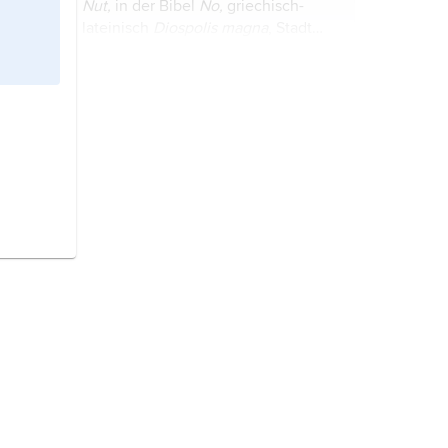
Nut,
in der Bibel
No,
griechisch-
...
lateinisch
Diospolis magna
, Stadt
des Altertums in Oberägypten, auf
beiden Seiten des Nils.
Ägypten,
Staat im äußersten
Nordosten des Afrikas; Hauptstadt
ist Kairo.
Die
ägyptische Kultur
ist eine aus
verschiedenen regionalen Kulturen
durch Überlagerung oder Eroberung
hervorgegangene Kultur des
Altertums. Der Übergang aus der
Britische Geschichte,
seit der
vorgeschichtlichen ...
Steinzeit Teil der Geschichte der
Britischen Inseln und Westeuropas.
Kontakte bestanden auch nach
Nordeuropa und in den
Die
Französische Geschichte
hat
Mittelmeerraum.
ihren Ausgangspunkt im
frühmittelalterlichen Frankenreich.