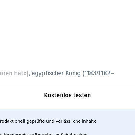
boren hat«]
, ägyptischer König (1183/1182–
Kostenlos testen
evölker in Land- und Seeschlachten, die er auf den
redaktionell geprüfte und verlässliche Inhalte
 wirtschaftlichen und sozialen Lage führte unter
er Geschichte (im 29. Regierungsjahr des Königs).