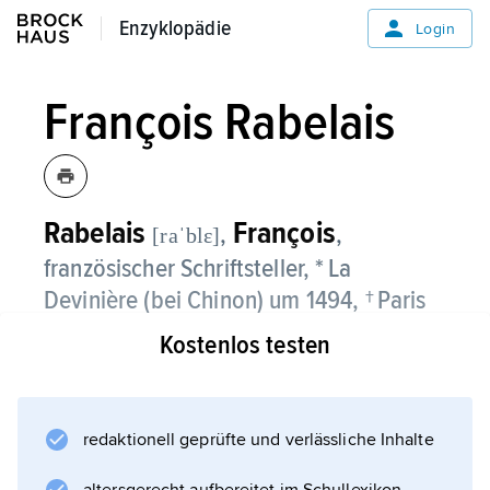
Enzyklopädie
Enzyklopädie
Login
François Rabelais
Rabelais
François
,
,
[raˈblε]
französischer Schriftsteller, * La
Devinière (bei Chinon) um 1494, † Paris
9. 4. 1553;
Kostenlos testen
erhielt eine theologische Ausbildung, trat 1511
in den Franziskanerorden ein, geriet aber
wegen seiner Studien antiker (v. a.
redaktionell geprüfte und verlässliche Inhalte
griechischer) Texte in Konflikt mit den