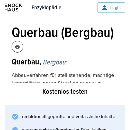
Enzyklopädie
Enzyklopädie
Login
Querbau (Bergbau)
Querbau,
Bergbau:
Abbauverfahren für steil stehende, mächtige
Lagerstätten, deren Strecken quer zum
Kostenlos testen
Streichen der Gebirgsschichten aufgefahren
werden (
Querschlag
genannt). Von den Strecken aus wird die
redaktionell geprüfte und verlässliche Inhalte
Lagerstätte durch quer verlaufende Örter