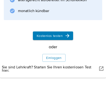
abgebaut.
altersgerecht aufbereitet im Schullexikon
monatlich kündbar
Informationen zum Artikel
Kostenlos testen
oder
Einloggen
Sie sind Lehrkraft? Starten Sie Ihren kostenlosen Test
hier.