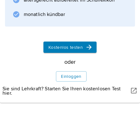
altersgerecht aufbereitet im Schullexikon
im Apothecaries-System für Drogen).
monatlich kündbar
Informationen zum Artikel
Kostenlos testen
oder
Einloggen
Sie sind Lehrkraft? Starten Sie Ihren kostenlosen Test
hier.