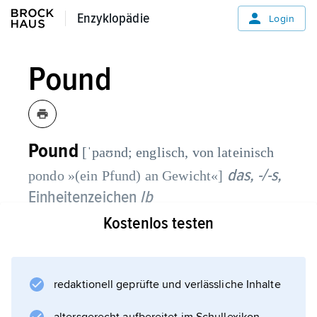
Enzyklopädie
Enzyklopädie
Login
Pound
Pound
[ˈpaʊnd; englisch, von lateinisch
das, -/-s,
pondo »(ein Pfund) an Gewicht«]
Einheitenzeichen
lb
Kostenlos testen
(von der römischen »libra«), in Großbritannien
und den USA verwendete Masseneinheit im
Avoirdupois- und Troy-System, 1 lb (avdp) =
redaktionell geprüfte und verlässliche Inhalte
453,59243 g (Handelsgewicht), 1 lb tr =
373,24177 g (für Edelsteine und -metalle sowie