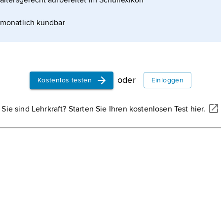
altersgerecht aufbereitet im Schullexikon
Erysimum
[lateinis
tionen zum Artikel
griechisch érysthai 
monatlich kündbar
wissenschaftlicher
Pflanzengattung
Sc
Stipa
[griechisch], die
Pflanzengattung
Fe
oder
Kostenlos testen
Einloggen
Spiraea
[griechisch], 
Pflanzengattung
Sp
Sie sind Lehrkraft? Starten Sie Ihren kostenlosen Test hier.
Sicyos
[griechisch], di
Pflanzengattung
Ha
Ceratophyllum
[grie
Pflanzengattung
Ho
Zostera
[griechisch], d
Pflanzengattung
Se