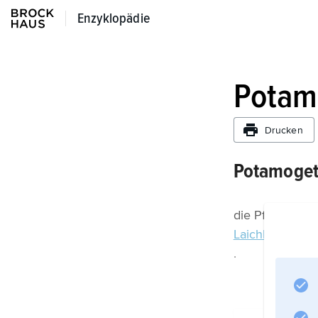
Enzyklopädie
Enzyklopädie
Potam
Drucken
Potamoge
die Pflanzenga
Laichkraut
.