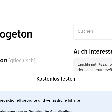
ogeton
Auch interess
ton
[griechisch]
,
Laichkraut,
Potamo
der Laichkrautgewä
ttung
weltweit verbreitet
Kostenlos testen
leicht miteinander 
Wasserpflanzen vor
Laichkrautgewächs
Süßwassers. Die Bl
Potamogetonaceae
mehr ...
der Einkeimblättrig
redaktionell geprüfte und verlässliche Inhalte
Arten in zwei Gattu
Laichkraut
.