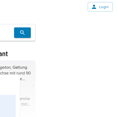
Login
ant
geton,
Gattung
chse mit rund 90
en Arten, die
bastardieren;
 allem des
e,
ätter haben eine
,
Pflanzenfamilie
en mit etwa 100
ngen, u. a. das