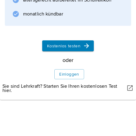
altersgerecht aufbereitet im Schullexikon
monatlich kündbar
Kostenlos testen
oder
Einloggen
Sie sind Lehrkraft? Starten Sie Ihren kostenlosen Test
hier.
WISSENMEDIA, GÜTERSLOH
Karte: Poreč