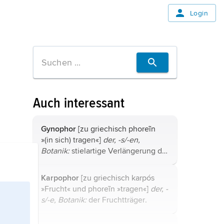
Login
Auch interessant
Gynophor
[zu griechisch phoreĩn
»(in sich) tragen«]
der, -s/-en,
Botanik:
stielartige Verlängerung der
Blütenachse zwischen Staubblättern
und Fruchtknoten (z. B. bei der
Karpophor
[zu griechisch karpós
Kapernblüte).
»Frucht« und phoreĩn »tragen«]
der, -
s/-e, Botanik:
der
Fruchtträger
.