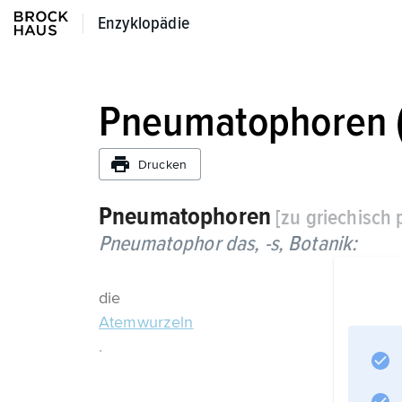
Enzyklopädie
Enzyklopädie
Pneumatophoren (
Drucken
Pneumatophoren
[zu griechisch 
Pneumatophor
das, -s,
Botanik:
die
Atemwurzeln
.