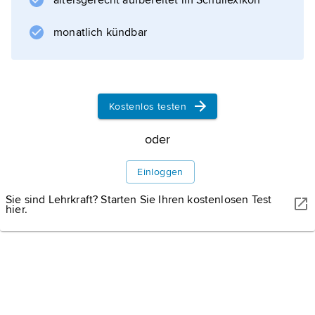
altersgerecht aufbereitet im Schullexikon
bauchiger oder zylindrischer Erweiterung in
der Mitte.
monatlich kündbar
Vollpipetten
haben eine Eichmarke, die den Volumeninhalt
angibt,
Kostenlos testen
oder
Informationen zum Artikel
Einloggen
Sie sind Lehrkraft? Starten Sie Ihren kostenlosen Test
hier.