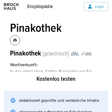
Enzyklopädie
Enzyklopädie
Login
Pinakothek
Pinakothek
[griechisch]
die, -/-en.
Wortherkunft:
In der römischen Antike Bezeichnung für
Kostenlos testen
einen für Tafelbilder bestimmten Raum (
Pinax
), in der Neuzeit Bezeichnung für einen
vermutlich für Tafelbilder verwendeten Raum
redaktionell geprüfte und verlässliche Inhalte
der