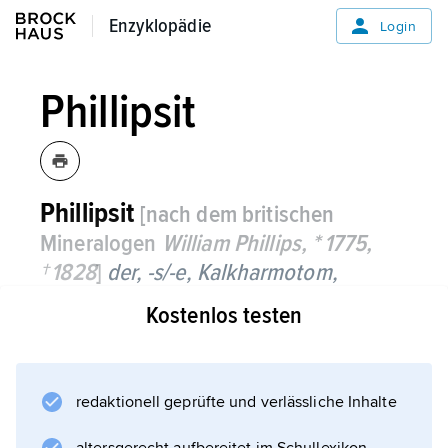
Enzyklopädie
Enzyklopädie
Login
Phillipsit
Phillipsit
[nach dem britischen
Mineralogen
William Phillips, * 1775,
† 1828
]
der, -s/-e,
Kalkharmotom,
Kostenlos testen
farbloses oder weißes, auch gelbliches oder
rötliches, glasglänzendes, monoklines Mineral
der chemischen Zusammensetzung KCa[Al
3
redaktionell geprüfte und verlässliche Inhalte
Si
5