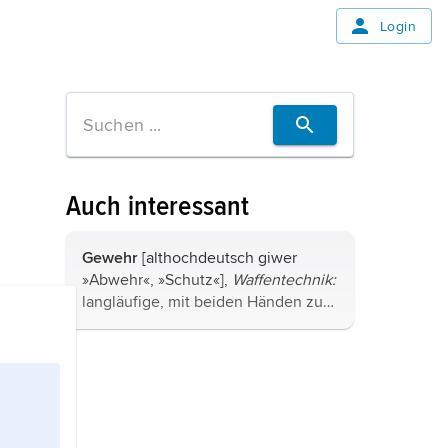
Login
Auch interessant
Gewehr
[althochdeutsch giwer
»Abwehr«, »Schutz«],
Waffentechnik:
langläufige, mit beiden Händen zu
bedienende und in der Regel an der
Schulter in Anschlag gebrachte
Handfeuerwaffe mit glattem oder
gezogenem ...