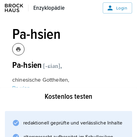
Enzyklopädie
Enzyklopädie
Login
Pa-hsien
Pa-hsien
,
[-ɕian]
chinesische Gottheiten,
Ba-xian
Kostenlos testen
.
redaktionell geprüfte und verlässliche Inhalte
Informationen zum Artikel