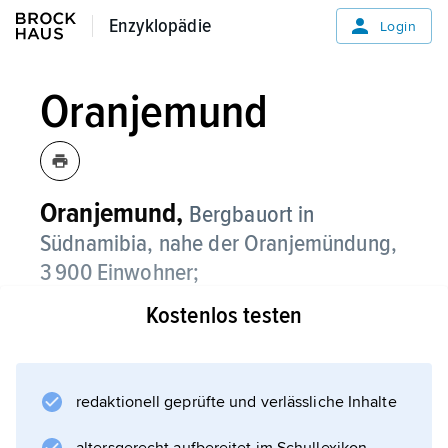
Enzyklopädie
Enzyklopädie
Login
Oranjemund
Oranjemund,
Bergbauort in
Südnamibia, nahe der Oranjemündung,
3 900 Einwohner;
Kostenlos testen
im Diamantensperrgebiet (1936 gegründet);
Diamantengewinnung entlang und vor der
Küste.
redaktionell geprüfte und verlässliche Inhalte