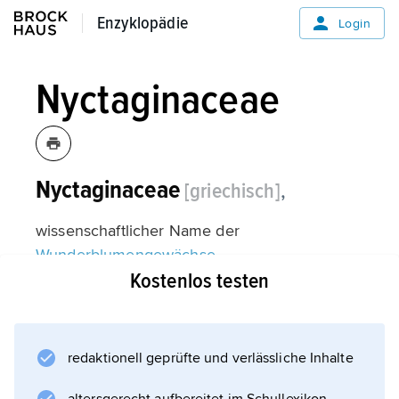
Enzyklopädie
Enzyklopädie
Login
Nyctaginaceae
Nyctaginaceae
[griechisch]
,
wissenschaftlicher Name der
Wunderblumengewächse
Kostenlos testen
.
redaktionell geprüfte und verlässliche Inhalte
Informationen zum Artikel