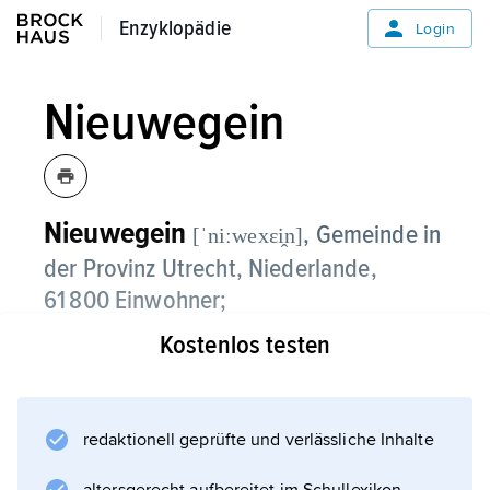
Enzyklopädie
Enzyklopädie
Login
Nieuwegein
Nieuwegein
, Gemeinde in
[ˈniːwexεi̭n]
der Provinz Utrecht, Niederlande,
61 800 Einwohner;
Kostenlos testen
Bau von Maschinen, Getränkeautomaten und
Offshoreausrüstungen, Herstellung von
Software, Großdruckereien.
redaktionell geprüfte und verlässliche Inhalte