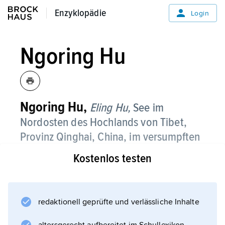
Enzyklopädie
Enzyklopädie
Login
Ngoring Hu
Ngoring Hu,
Eling Hu,
See im
Nordosten des Hochlands von Tibet,
Provinz Qinghai, China, im versumpften
Hochtal des Hwangho, bildet mit dem
Kostenlos testen
benachbarten Gyaring Hu und mehreren
kleinen Seen eine Seenkette.
redaktionell geprüfte und verlässliche Inhalte