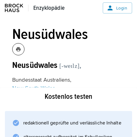
Enzyklopädie
Enzyklopädie
Login
Neusüdwales
Neusüdwales
,
[-weɪlz]
Bundesstaat Australiens,
New South Wales
Kostenlos testen
.
redaktionell geprüfte und verlässliche Inhalte
Informationen zum Artikel