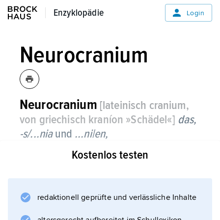
Enzyklopädie
Enzyklopädie
Login
Neurocranium
Neurocranium
[lateinisch cranium,
von griechisch kraníon »Schädel«]
das,
-s/...nia
und
...ni|en,
Kostenlos testen
Teil des
Schädels
, der das Gehirn umgibt.
redaktionell geprüfte und verlässliche Inhalte